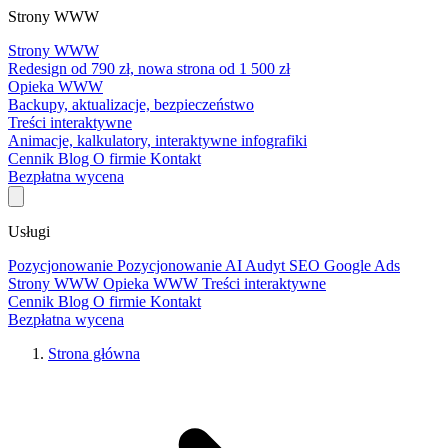
Strony WWW
Strony WWW
Redesign od 790 zł, nowa strona od 1 500 zł
Opieka WWW
Backupy, aktualizacje, bezpieczeństwo
Treści interaktywne
Animacje, kalkulatory, interaktywne infografiki
Cennik
Blog
O firmie
Kontakt
Bezpłatna wycena
Usługi
Pozycjonowanie
Pozycjonowanie AI
Audyt SEO
Google Ads
Strony WWW
Opieka WWW
Treści interaktywne
Cennik
Blog
O firmie
Kontakt
Bezpłatna wycena
Strona główna