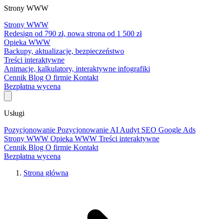
Strony WWW
Strony WWW
Redesign od 790 zł, nowa strona od 1 500 zł
Opieka WWW
Backupy, aktualizacje, bezpieczeństwo
Treści interaktywne
Animacje, kalkulatory, interaktywne infografiki
Cennik
Blog
O firmie
Kontakt
Bezpłatna wycena
Usługi
Pozycjonowanie
Pozycjonowanie AI
Audyt SEO
Google Ads
Strony WWW
Opieka WWW
Treści interaktywne
Cennik
Blog
O firmie
Kontakt
Bezpłatna wycena
Strona główna