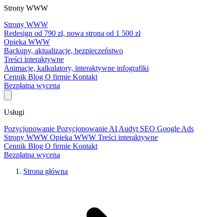
Strony WWW
Strony WWW
Redesign od 790 zł, nowa strona od 1 500 zł
Opieka WWW
Backupy, aktualizacje, bezpieczeństwo
Treści interaktywne
Animacje, kalkulatory, interaktywne infografiki
Cennik
Blog
O firmie
Kontakt
Bezpłatna wycena
Usługi
Pozycjonowanie
Pozycjonowanie AI
Audyt SEO
Google Ads
Strony WWW
Opieka WWW
Treści interaktywne
Cennik
Blog
O firmie
Kontakt
Bezpłatna wycena
Strona główna