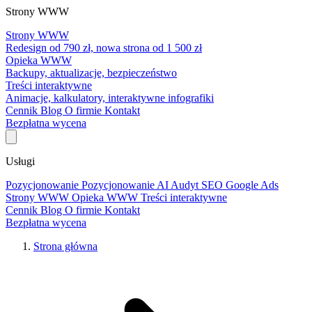
Strony WWW
Strony WWW
Redesign od 790 zł, nowa strona od 1 500 zł
Opieka WWW
Backupy, aktualizacje, bezpieczeństwo
Treści interaktywne
Animacje, kalkulatory, interaktywne infografiki
Cennik
Blog
O firmie
Kontakt
Bezpłatna wycena
Usługi
Pozycjonowanie
Pozycjonowanie AI
Audyt SEO
Google Ads
Strony WWW
Opieka WWW
Treści interaktywne
Cennik
Blog
O firmie
Kontakt
Bezpłatna wycena
Strona główna