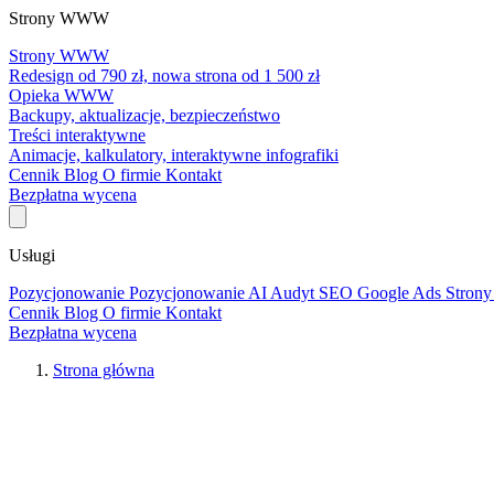
Strony WWW
Strony WWW
Redesign od 790 zł, nowa strona od 1 500 zł
Opieka WWW
Backupy, aktualizacje, bezpieczeństwo
Treści interaktywne
Animacje, kalkulatory, interaktywne infografiki
Cennik
Blog
O firmie
Kontakt
Bezpłatna wycena
Usługi
Pozycjonowanie
Pozycjonowanie AI
Audyt SEO
Google Ads
Stro
Cennik
Blog
O firmie
Kontakt
Bezpłatna wycena
Strona główna