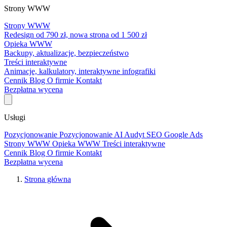
Strony WWW
Strony WWW
Redesign od 790 zł, nowa strona od 1 500 zł
Opieka WWW
Backupy, aktualizacje, bezpieczeństwo
Treści interaktywne
Animacje, kalkulatory, interaktywne infografiki
Cennik
Blog
O firmie
Kontakt
Bezpłatna wycena
Usługi
Pozycjonowanie
Pozycjonowanie AI
Audyt SEO
Google Ads
Strony WWW
Opieka WWW
Treści interaktywne
Cennik
Blog
O firmie
Kontakt
Bezpłatna wycena
Strona główna