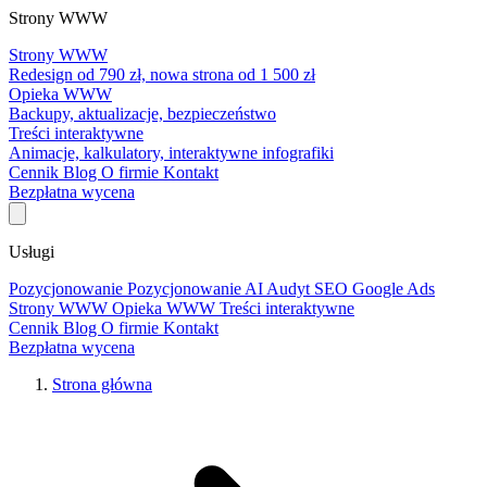
Strony WWW
Strony WWW
Redesign od 790 zł, nowa strona od 1 500 zł
Opieka WWW
Backupy, aktualizacje, bezpieczeństwo
Treści interaktywne
Animacje, kalkulatory, interaktywne infografiki
Cennik
Blog
O firmie
Kontakt
Bezpłatna wycena
Usługi
Pozycjonowanie
Pozycjonowanie AI
Audyt SEO
Google Ads
Strony WWW
Opieka WWW
Treści interaktywne
Cennik
Blog
O firmie
Kontakt
Bezpłatna wycena
Strona główna