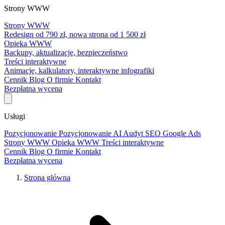
Strony WWW
Strony WWW
Redesign od 790 zł, nowa strona od 1 500 zł
Opieka WWW
Backupy, aktualizacje, bezpieczeństwo
Treści interaktywne
Animacje, kalkulatory, interaktywne infografiki
Cennik
Blog
O firmie
Kontakt
Bezpłatna wycena
Usługi
Pozycjonowanie
Pozycjonowanie AI
Audyt SEO
Google Ads
Strony WWW
Opieka WWW
Treści interaktywne
Cennik
Blog
O firmie
Kontakt
Bezpłatna wycena
Strona główna