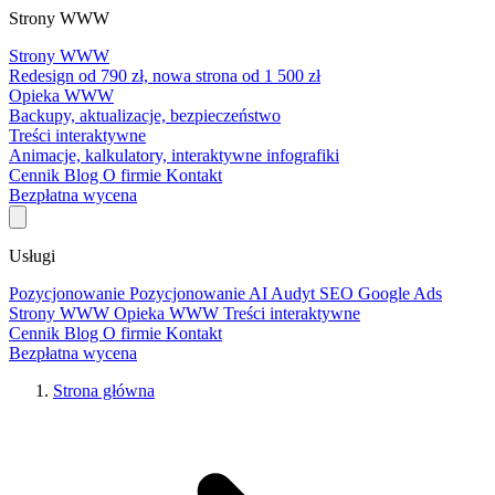
Strony WWW
Strony WWW
Redesign od 790 zł, nowa strona od 1 500 zł
Opieka WWW
Backupy, aktualizacje, bezpieczeństwo
Treści interaktywne
Animacje, kalkulatory, interaktywne infografiki
Cennik
Blog
O firmie
Kontakt
Bezpłatna wycena
Usługi
Pozycjonowanie
Pozycjonowanie AI
Audyt SEO
Google Ads
Strony WWW
Opieka WWW
Treści interaktywne
Cennik
Blog
O firmie
Kontakt
Bezpłatna wycena
Strona główna