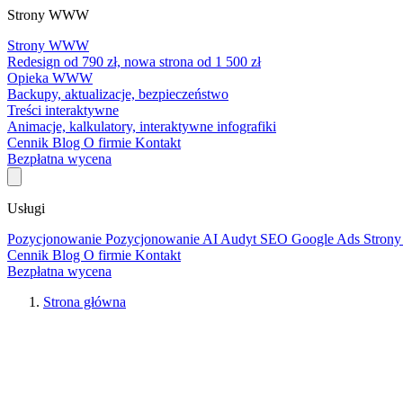
Strony WWW
Strony WWW
Redesign od 790 zł, nowa strona od 1 500 zł
Opieka WWW
Backupy, aktualizacje, bezpieczeństwo
Treści interaktywne
Animacje, kalkulatory, interaktywne infografiki
Cennik
Blog
O firmie
Kontakt
Bezpłatna wycena
Usługi
Pozycjonowanie
Pozycjonowanie AI
Audyt SEO
Google Ads
Stro
Cennik
Blog
O firmie
Kontakt
Bezpłatna wycena
Strona główna