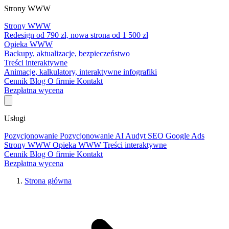
Strony WWW
Strony WWW
Redesign od 790 zł, nowa strona od 1 500 zł
Opieka WWW
Backupy, aktualizacje, bezpieczeństwo
Treści interaktywne
Animacje, kalkulatory, interaktywne infografiki
Cennik
Blog
O firmie
Kontakt
Bezpłatna wycena
Usługi
Pozycjonowanie
Pozycjonowanie AI
Audyt SEO
Google Ads
Strony WWW
Opieka WWW
Treści interaktywne
Cennik
Blog
O firmie
Kontakt
Bezpłatna wycena
Strona główna