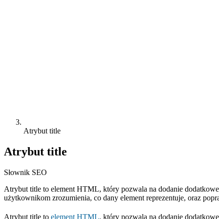
Atrybut title
Atrybut title
Słownik SEO
Atrybut title to element HTML, który pozwala na dodanie dodatkowego
użytkownikom zrozumienia, co dany element reprezentuje, oraz popraw
Atrybut title to
element HTML
, który pozwala na dodanie dodatkow