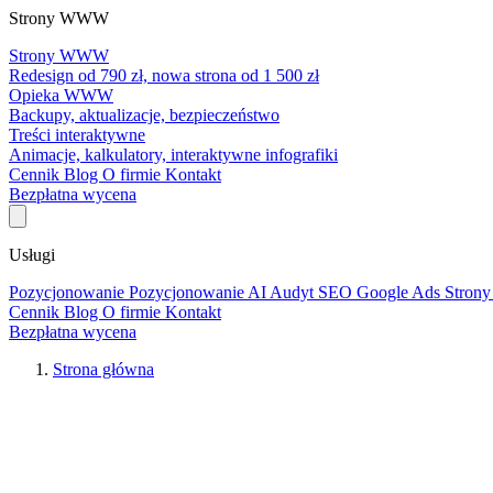
Strony WWW
Strony WWW
Redesign od 790 zł, nowa strona od 1 500 zł
Opieka WWW
Backupy, aktualizacje, bezpieczeństwo
Treści interaktywne
Animacje, kalkulatory, interaktywne infografiki
Cennik
Blog
O firmie
Kontakt
Bezpłatna wycena
Usługi
Pozycjonowanie
Pozycjonowanie AI
Audyt SEO
Google Ads
Stro
Cennik
Blog
O firmie
Kontakt
Bezpłatna wycena
Strona główna