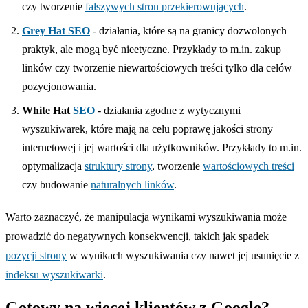
czy tworzenie
fałszywych stron przekierowujących
.
Grey Hat SEO
- działania, które są na granicy dozwolonych
praktyk, ale mogą być nieetyczne. Przykłady to m.in. zakup
linków czy tworzenie niewartościowych treści tylko dla celów
pozycjonowania.
White Hat
SEO
- działania zgodne z wytycznymi
wyszukiwarek, które mają na celu poprawę jakości strony
internetowej i jej wartości dla użytkowników. Przykłady to m.in.
optymalizacja
struktury strony
, tworzenie
wartościowych treści
czy budowanie
naturalnych linków
.
Warto zaznaczyć, że manipulacja wynikami wyszukiwania może
prowadzić do negatywnych konsekwencji, takich jak spadek
pozycji strony
w wynikach wyszukiwania czy nawet jej usunięcie z
indeksu wyszukiwarki
.
Gotowy na więcej klientów z Google?