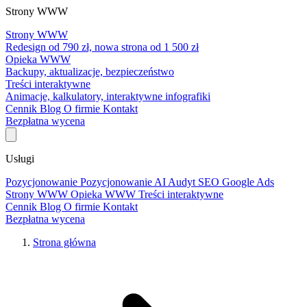
Strony WWW
Strony WWW
Redesign od 790 zł, nowa strona od 1 500 zł
Opieka WWW
Backupy, aktualizacje, bezpieczeństwo
Treści interaktywne
Animacje, kalkulatory, interaktywne infografiki
Cennik
Blog
O firmie
Kontakt
Bezpłatna wycena
Usługi
Pozycjonowanie
Pozycjonowanie AI
Audyt SEO
Google Ads
Strony WWW
Opieka WWW
Treści interaktywne
Cennik
Blog
O firmie
Kontakt
Bezpłatna wycena
Strona główna