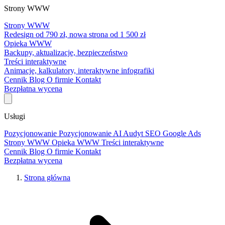
Strony WWW
Strony WWW
Redesign od 790 zł, nowa strona od 1 500 zł
Opieka WWW
Backupy, aktualizacje, bezpieczeństwo
Treści interaktywne
Animacje, kalkulatory, interaktywne infografiki
Cennik
Blog
O firmie
Kontakt
Bezpłatna wycena
Usługi
Pozycjonowanie
Pozycjonowanie AI
Audyt SEO
Google Ads
Strony WWW
Opieka WWW
Treści interaktywne
Cennik
Blog
O firmie
Kontakt
Bezpłatna wycena
Strona główna