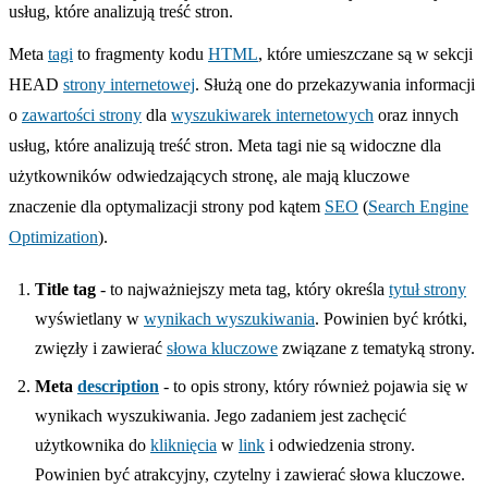
usług, które analizują treść stron.
Meta
tagi
to fragmenty kodu
HTML
, które umieszczane są w sekcji
HEAD
strony internetowej
. Służą one do przekazywania informacji
o
zawartości strony
dla
wyszukiwarek internetowych
oraz innych
usług, które analizują treść stron. Meta tagi nie są widoczne dla
użytkowników odwiedzających stronę, ale mają kluczowe
znaczenie dla optymalizacji strony pod kątem
SEO
(
Search Engine
Optimization
).
Title tag
- to najważniejszy meta tag, który określa
tytuł strony
wyświetlany w
wynikach wyszukiwania
. Powinien być krótki,
zwięzły i zawierać
słowa kluczowe
związane z tematyką strony.
Meta
description
- to opis strony, który również pojawia się w
wynikach wyszukiwania. Jego zadaniem jest zachęcić
użytkownika do
kliknięcia
w
link
i odwiedzenia strony.
Powinien być atrakcyjny, czytelny i zawierać słowa kluczowe.