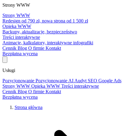
Strony WWW
Strony WWW
Redesign od 790 zł, nowa strona od 1 500 zł
Opieka WWW
Backupy, aktualizacje, bezpieczeństwo
Treści interaktywne
Animacje, kalkulatory, interaktywne infografiki
Cennik
Blog
O firmie
Kontakt
Bezpłatna wycena
Usługi
Pozycjonowanie
Pozycjonowanie AI
Audyt SEO
Google Ads
Strony WWW
Opieka WWW
Treści interaktywne
Cennik
Blog
O firmie
Kontakt
Bezpłatna wycena
Strona główna