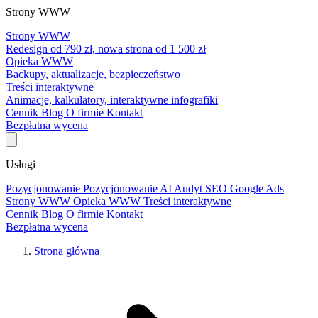
Strony WWW
Strony WWW
Redesign od 790 zł, nowa strona od 1 500 zł
Opieka WWW
Backupy, aktualizacje, bezpieczeństwo
Treści interaktywne
Animacje, kalkulatory, interaktywne infografiki
Cennik
Blog
O firmie
Kontakt
Bezpłatna wycena
Usługi
Pozycjonowanie
Pozycjonowanie AI
Audyt SEO
Google Ads
Strony WWW
Opieka WWW
Treści interaktywne
Cennik
Blog
O firmie
Kontakt
Bezpłatna wycena
Strona główna