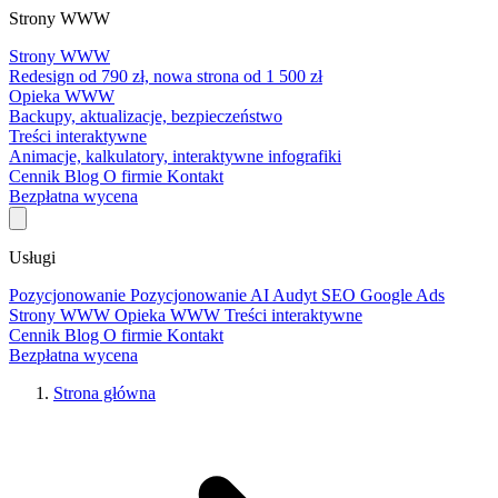
Strony WWW
Strony WWW
Redesign od 790 zł, nowa strona od 1 500 zł
Opieka WWW
Backupy, aktualizacje, bezpieczeństwo
Treści interaktywne
Animacje, kalkulatory, interaktywne infografiki
Cennik
Blog
O firmie
Kontakt
Bezpłatna wycena
Usługi
Pozycjonowanie
Pozycjonowanie AI
Audyt SEO
Google Ads
Strony WWW
Opieka WWW
Treści interaktywne
Cennik
Blog
O firmie
Kontakt
Bezpłatna wycena
Strona główna