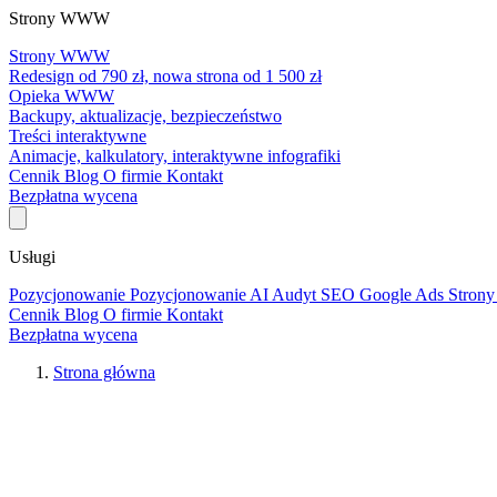
Strony WWW
Strony WWW
Redesign od 790 zł, nowa strona od 1 500 zł
Opieka WWW
Backupy, aktualizacje, bezpieczeństwo
Treści interaktywne
Animacje, kalkulatory, interaktywne infografiki
Cennik
Blog
O firmie
Kontakt
Bezpłatna wycena
Usługi
Pozycjonowanie
Pozycjonowanie AI
Audyt SEO
Google Ads
Stro
Cennik
Blog
O firmie
Kontakt
Bezpłatna wycena
Strona główna