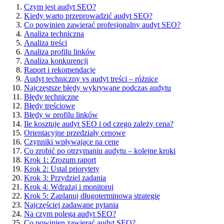
Czym jest audyt SEO?
Kiedy warto przeprowadzić audyt SEO?
Co powinien zawierać profesjonalny audyt SEO?
Analiza techniczna
Analiza treści
Analiza profilu linków
Analiza konkurencji
Raport i rekomendacje
Audyt techniczny vs audyt treści – różnice
Najczęstsze błędy wykrywane podczas audytu
Błędy techniczne
Błędy treściowe
Błędy w profilu linków
Ile kosztuje audyt SEO i od czego zależy cena?
Orientacyjne przedziały cenowe
Czynniki wpływające na cenę
Co zrobić po otrzymaniu audytu – kolejne kroki
Krok 1: Zrozum raport
Krok 2: Ustal priorytety
Krok 3: Przydziel zadania
Krok 4: Wdrażaj i monitoruj
Krok 5: Zaplanuj długoterminową strategię
Najczęściej zadawane pytania
Na czym polega audyt SEO?
Co powinien zawierać audyt SEO?