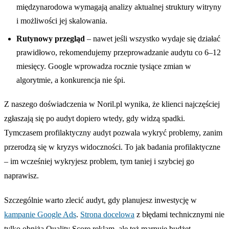
międzynarodowa wymagają analizy aktualnej struktury witryny
i możliwości jej skalowania.
Rutynowy przegląd
– nawet jeśli wszystko wydaje się działać
prawidłowo, rekomendujemy przeprowadzanie audytu co 6–12
miesięcy. Google wprowadza rocznie tysiące zmian w
algorytmie, a konkurencja nie śpi.
Z naszego doświadczenia w Noril.pl wynika, że klienci najczęściej
zgłaszają się po audyt dopiero wtedy, gdy widzą spadki.
Tymczasem profilaktyczny audyt pozwala wykryć problemy, zanim
przerodzą się w kryzys widoczności. To jak badania profilaktyczne
– im wcześniej wykryjesz problem, tym taniej i szybciej go
naprawisz.
Szczególnie warto zlecić audyt, gdy planujesz inwestycję w
kampanie Google Ads
.
Strona docelowa
z błędami technicznymi nie
tylko obniża Quality Score reklam, ale też marnuje budżet