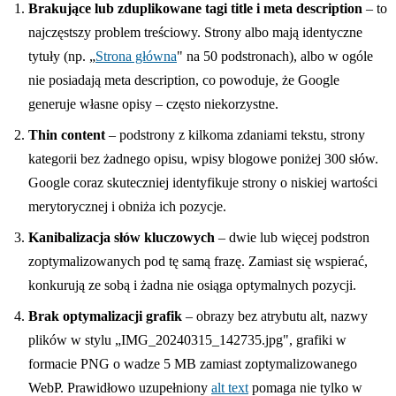
Brakujące lub zduplikowane tagi title i meta description
– to
najczęstszy problem treściowy. Strony albo mają identyczne
tytuły (np. „
Strona główna
" na 50 podstronach), albo w ogóle
nie posiadają meta description, co powoduje, że Google
generuje własne opisy – często niekorzystne.
Thin content
– podstrony z kilkoma zdaniami tekstu, strony
kategorii bez żadnego opisu, wpisy blogowe poniżej 300 słów.
Google coraz skuteczniej identyfikuje strony o niskiej wartości
merytorycznej i obniża ich pozycje.
Kanibalizacja słów kluczowych
– dwie lub więcej podstron
zoptymalizowanych pod tę samą frazę. Zamiast się wspierać,
konkurują ze sobą i żadna nie osiąga optymalnych pozycji.
Brak optymalizacji grafik
– obrazy bez atrybutu alt, nazwy
plików w stylu „IMG_20240315_142735.jpg", grafiki w
formacie PNG o wadze 5 MB zamiast zoptymalizowanego
WebP. Prawidłowo uzupełniony
alt text
pomaga nie tylko w