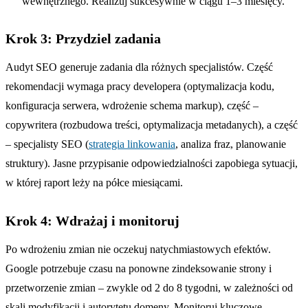
wewnętrznego. Realizuj sukcesywnie w ciągu 1–3 miesięcy.
Krok 3: Przydziel zadania
Audyt SEO generuje zadania dla różnych specjalistów. Część
rekomendacji wymaga pracy developera (optymalizacja kodu,
konfiguracja serwera, wdrożenie schema markup), część –
copywritera (rozbudowa treści, optymalizacja metadanych), a część
– specjalisty SEO (
strategia linkowania
, analiza fraz, planowanie
struktury). Jasne przypisanie odpowiedzialności zapobiega sytuacji,
w której raport leży na półce miesiącami.
Krok 4: Wdrażaj i monitoruj
Po wdrożeniu zmian nie oczekuj natychmiastowych efektów.
Google potrzebuje czasu na ponowne zindeksowanie strony i
przetworzenie zmian – zwykle od 2 do 8 tygodni, w zależności od
skali modyfikacji i autorytetu domeny. Monitoruj kluczowe