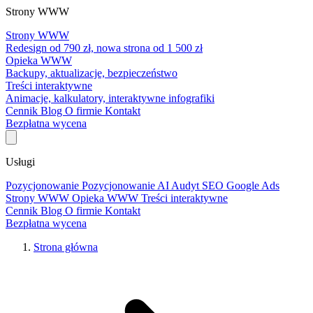
Strony WWW
Strony WWW
Redesign od 790 zł, nowa strona od 1 500 zł
Opieka WWW
Backupy, aktualizacje, bezpieczeństwo
Treści interaktywne
Animacje, kalkulatory, interaktywne infografiki
Cennik
Blog
O firmie
Kontakt
Bezpłatna wycena
Usługi
Pozycjonowanie
Pozycjonowanie AI
Audyt SEO
Google Ads
Strony WWW
Opieka WWW
Treści interaktywne
Cennik
Blog
O firmie
Kontakt
Bezpłatna wycena
Strona główna