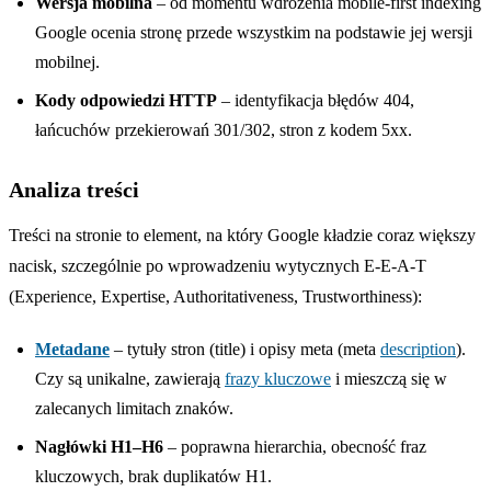
Wersja mobilna
– od momentu wdrożenia mobile-first indexing
Google ocenia stronę przede wszystkim na podstawie jej wersji
mobilnej.
Kody odpowiedzi HTTP
– identyfikacja błędów 404,
łańcuchów przekierowań 301/302, stron z kodem 5xx.
Analiza treści
Treści na stronie to element, na który Google kładzie coraz większy
nacisk, szczególnie po wprowadzeniu wytycznych E-E-A-T
(Experience, Expertise, Authoritativeness, Trustworthiness):
Metadane
– tytuły stron (title) i opisy meta (meta
description
).
Czy są unikalne, zawierają
frazy kluczowe
i mieszczą się w
zalecanych limitach znaków.
Nagłówki H1–H6
– poprawna hierarchia, obecność fraz
kluczowych, brak duplikatów H1.