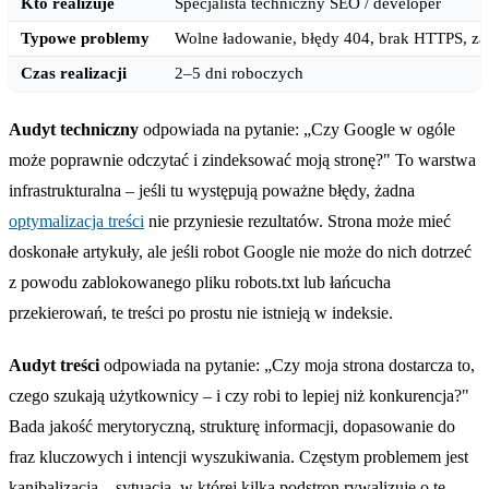
Kto realizuje
Specjalista techniczny SEO / developer
Typowe problemy
Wolne ładowanie, błędy 404, brak HTTPS, za
Czas realizacji
2–5 dni roboczych
Audyt techniczny
odpowiada na pytanie: „Czy Google w ogóle
może poprawnie odczytać i zindeksować moją stronę?" To warstwa
infrastrukturalna – jeśli tu występują poważne błędy, żadna
optymalizacja treści
nie przyniesie rezultatów. Strona może mieć
doskonałe artykuły, ale jeśli robot Google nie może do nich dotrzeć
z powodu zablokowanego pliku robots.txt lub łańcucha
przekierowań, te treści po prostu nie istnieją w indeksie.
Audyt treści
odpowiada na pytanie: „Czy moja strona dostarcza to,
czego szukają użytkownicy – i czy robi to lepiej niż konkurencja?"
Bada jakość merytoryczną, strukturę informacji, dopasowanie do
fraz kluczowych i intencji wyszukiwania. Częstym problemem jest
kanibalizacja – sytuacja, w której kilka podstron rywalizuje o tę