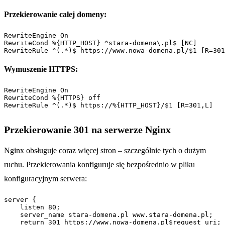
Przekierowanie całej domeny:
RewriteEngine On

RewriteCond %{HTTP_HOST} ^stara-domena\.pl$ [NC]

RewriteRule ^(.*)$ https://www.nowa-domena.pl/$1 [R=301
Wymuszenie HTTPS:
RewriteEngine On

RewriteCond %{HTTPS} off

RewriteRule ^(.*)$ https://%{HTTP_HOST}/$1 [R=301,L]
Przekierowanie 301 na serwerze Nginx
Nginx obsługuje coraz więcej stron – szczególnie tych o dużym
ruchu. Przekierowania konfiguruje się bezpośrednio w pliku
konfiguracyjnym serwera:
server {

    listen 80;

    server_name stara-domena.pl www.stara-domena.pl;

    return 301 https://www.nowa-domena.pl$request_uri;
