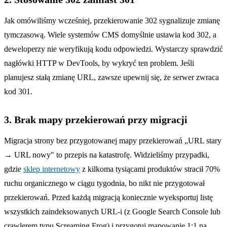
Jak omówiliśmy wcześniej, przekierowanie 302 sygnalizuje zmianę
tymczasową. Wiele systemów CMS domyślnie ustawia kod 302, a
deweloperzy nie weryfikują kodu odpowiedzi. Wystarczy sprawdzić
nagłówki HTTP w DevTools, by wykryć ten problem. Jeśli
planujesz stałą zmianę URL, zawsze upewnij się, że serwer zwraca
kod 301.
3. Brak mapy przekierowań przy migracji
Migracja strony bez przygotowanej mapy przekierowań „URL stary
→ URL nowy" to przepis na katastrofę. Widzieliśmy przypadki,
gdzie
sklep internetowy
z kilkoma tysiącami produktów stracił 70%
ruchu organicznego w ciągu tygodnia, bo nikt nie przygotował
przekierowań. Przed każdą migracją koniecznie wyeksportuj listę
wszystkich zaindeksowanych URL-i (z Google Search Console lub
crawlerem typu Screaming Frog) i przygotuj mapowanie 1:1 na