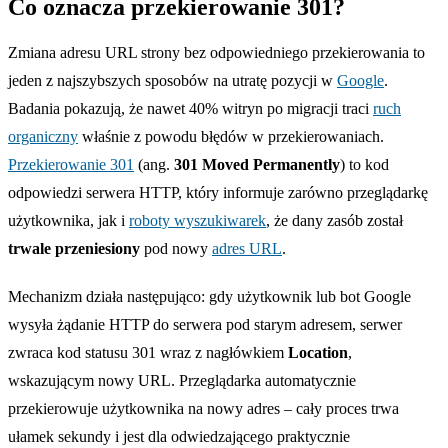
Co oznacza przekierowanie 301?
Zmiana adresu URL strony bez odpowiedniego przekierowania to
jeden z najszybszych sposobów na utratę pozycji w
Google
.
Badania pokazują, że nawet 40% witryn po migracji traci
ruch
organiczny
właśnie z powodu błędów w przekierowaniach.
Przekierowanie 301
(ang.
301 Moved Permanently
) to kod
odpowiedzi serwera HTTP, który informuje zarówno przeglądarkę
użytkownika, jak i
roboty wyszukiwarek
, że dany zasób został
trwale przeniesiony
pod nowy
adres URL
.
Mechanizm działa następująco: gdy użytkownik lub bot Google
wysyła żądanie HTTP do serwera pod starym adresem, serwer
zwraca kod statusu 301 wraz z nagłówkiem
Location
,
wskazującym nowy URL. Przeglądarka automatycznie
przekierowuje użytkownika na nowy adres – cały proces trwa
ułamek sekundy i jest dla odwiedzającego praktycznie