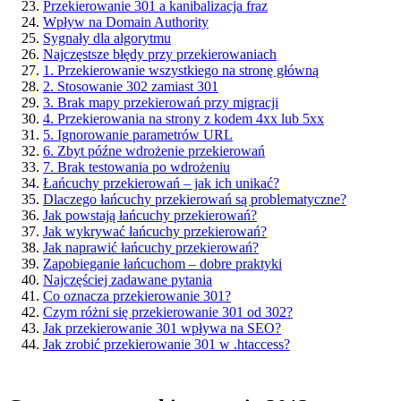
Przekierowanie 301 a kanibalizacja fraz
Wpływ na Domain Authority
Sygnały dla algorytmu
Najczęstsze błędy przy przekierowaniach
1. Przekierowanie wszystkiego na stronę główną
2. Stosowanie 302 zamiast 301
3. Brak mapy przekierowań przy migracji
4. Przekierowania na strony z kodem 4xx lub 5xx
5. Ignorowanie parametrów URL
6. Zbyt późne wdrożenie przekierowań
7. Brak testowania po wdrożeniu
Łańcuchy przekierowań – jak ich unikać?
Dlaczego łańcuchy przekierowań są problematyczne?
Jak powstają łańcuchy przekierowań?
Jak wykrywać łańcuchy przekierowań?
Jak naprawić łańcuchy przekierowań?
Zapobieganie łańcuchom – dobre praktyki
Najczęściej zadawane pytania
Co oznacza przekierowanie 301?
Czym różni się przekierowanie 301 od 302?
Jak przekierowanie 301 wpływa na SEO?
Jak zrobić przekierowanie 301 w .htaccess?