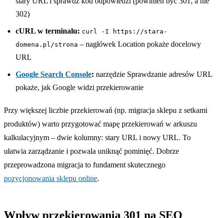
stary URL i sprawdź kod odpowiedzi (powinien być 301, a nie
302)
cURL w terminalu:
curl -I https://stara-
– nagłówek Location pokaże docelowy
domena.pl/strona
URL
Google Search Console
:
narzędzie Sprawdzanie adresów URL
pokaże, jak Google widzi przekierowanie
Przy większej liczbie przekierowań (np. migracja sklepu z setkami
produktów) warto przygotować mapę przekierowań w arkuszu
kalkulacyjnym – dwie kolumny: stary URL i nowy URL. To
ułatwia zarządzanie i pozwala uniknąć pominięć. Dobrze
przeprowadzona migracja to fundament skutecznego
pozycjonowania sklepu online
.
Wpływ przekierowania 301 na SEO