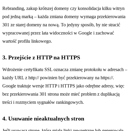
Rebranding, zakup krótszej domeny czy konsolidacja kilku witryn
pod jedną marką – każda zmiana domeny wymaga przekierowania
301 ze starej domeny na nową. To jedyny sposób, by nie stracić
wypracowanej przez lata widoczności w Google i zachować
wartość profilu linkowego.
3. Przejście z HTTP na HTTPS
Wdrożenie certyfikatu SSL oznacza zmianę protokołu w adresach –
każdy URL z http:// powinien być przekierowany na https://.
Google traktuje wersje HTTP i HTTPS jako odrębne adresy, więc
bez przekierowania 301 strona może mieć problem z duplikacją
treści i rozmyciem sygnałów rankingowych.
4. Usuwanie nieaktualnych stron
Jeśli usuwasz stronę, która miała linki zewnętrzne lub generowała