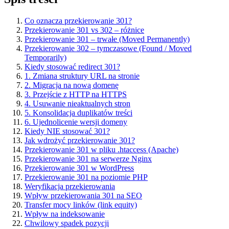
Co oznacza przekierowanie 301?
Przekierowanie 301 vs 302 – różnice
Przekierowanie 301 – trwałe (Moved Permanently)
Przekierowanie 302 – tymczasowe (Found / Moved
Temporarily)
Kiedy stosować redirect 301?
1. Zmiana struktury URL na stronie
2. Migracja na nową domenę
3. Przejście z HTTP na HTTPS
4. Usuwanie nieaktualnych stron
5. Konsolidacja duplikatów treści
6. Ujednolicenie wersji domeny
Kiedy NIE stosować 301?
Jak wdrożyć przekierowanie 301?
Przekierowanie 301 w pliku .htaccess (Apache)
Przekierowanie 301 na serwerze Nginx
Przekierowanie 301 w WordPress
Przekierowanie 301 na poziomie PHP
Weryfikacja przekierowania
Wpływ przekierowania 301 na SEO
Transfer mocy linków (link equity)
Wpływ na indeksowanie
Chwilowy spadek pozycji