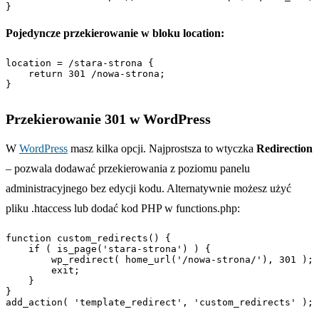
}
Pojedyncze przekierowanie w bloku location:
location = /stara-strona {

    return 301 /nowa-strona;

}
Przekierowanie 301 w WordPress
W
WordPress
masz kilka opcji. Najprostsza to wtyczka
Redirection
– pozwala dodawać przekierowania z poziomu panelu
administracyjnego bez edycji kodu. Alternatywnie możesz użyć
pliku .htaccess lub dodać kod PHP w functions.php:
function custom_redirects() {

    if ( is_page('stara-strona') ) {

        wp_redirect( home_url('/nowa-strona/'), 301 );

        exit;

    }

}

add_action( 'template_redirect', 'custom_redirects' );