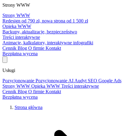
Strony WWW
Strony WWW
Redesign od 790 zł, nowa strona od 1 500 zł
Opieka WWW
Backupy, aktualizacje, bezpieczeństwo
Treści interaktywne
Animacje, kalkulatory, interaktywne infografiki
Cennik
Blog
O firmie
Kontakt
Bezpłatna wycena
Usługi
Pozycjonowanie
Pozycjonowanie AI
Audyt SEO
Google Ads
Strony WWW
Opieka WWW
Treści interaktywne
Cennik
Blog
O firmie
Kontakt
Bezpłatna wycena
Strona główna