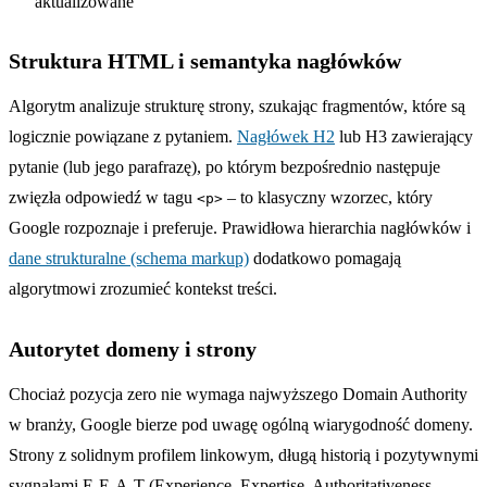
aktualizowane
Struktura HTML i semantyka nagłówków
Algorytm analizuje strukturę strony, szukając fragmentów, które są
logicznie powiązane z pytaniem.
Nagłówek H2
lub H3 zawierający
pytanie (lub jego parafrazę), po którym bezpośrednio następuje
zwięzła odpowiedź w tagu
– to klasyczny wzorzec, który
<p>
Google rozpoznaje i preferuje. Prawidłowa hierarchia nagłówków i
dane strukturalne (schema markup)
dodatkowo pomagają
algorytmowi zrozumieć kontekst treści.
Autorytet domeny i strony
Chociaż pozycja zero nie wymaga najwyższego Domain Authority
w branży, Google bierze pod uwagę ogólną wiarygodność domeny.
Strony z solidnym profilem linkowym, długą historią i pozytywnymi
sygnałami E-E-A-T (Experience, Expertise, Authoritativeness,