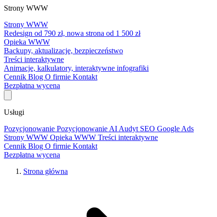
Strony WWW
Strony WWW
Redesign od 790 zł, nowa strona od 1 500 zł
Opieka WWW
Backupy, aktualizacje, bezpieczeństwo
Treści interaktywne
Animacje, kalkulatory, interaktywne infografiki
Cennik
Blog
O firmie
Kontakt
Bezpłatna wycena
Usługi
Pozycjonowanie
Pozycjonowanie AI
Audyt SEO
Google Ads
Strony WWW
Opieka WWW
Treści interaktywne
Cennik
Blog
O firmie
Kontakt
Bezpłatna wycena
Strona główna