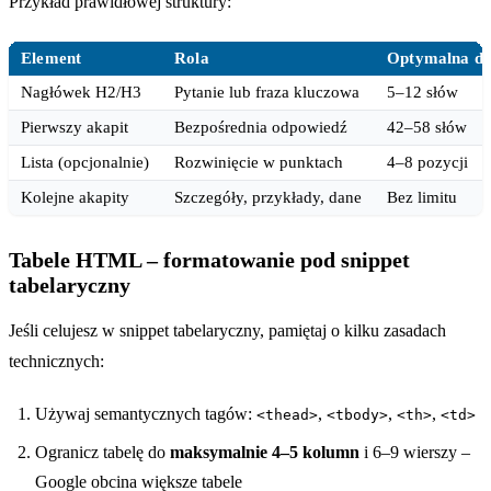
Przykład prawidłowej struktury:
Element
Rola
Optymalna dł
Nagłówek H2/H3
Pytanie lub fraza kluczowa
5–12 słów
Pierwszy akapit
Bezpośrednia odpowiedź
42–58 słów
Lista (opcjonalnie)
Rozwinięcie w punktach
4–8 pozycji
Kolejne akapity
Szczegóły, przykłady, dane
Bez limitu
Tabele HTML – formatowanie pod snippet
tabelaryczny
Jeśli celujesz w snippet tabelaryczny, pamiętaj o kilku zasadach
technicznych:
Używaj semantycznych tagów:
,
,
,
<thead>
<tbody>
<th>
<td>
Ogranicz tabelę do
maksymalnie 4–5 kolumn
i 6–9 wierszy –
Google obcina większe tabele