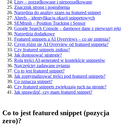
Listy – porządkowane i nieporządkowane
Znacznik strong i pogrubienia
Narzędzia do analizy szans na featured snippet
Ahrefs – identyfikacja okazji snippetowych
SEMrush – Position Tracking i Sensor
Google Search Console – darmowe dane z pierwszej ręki
Narzędzia dodatkowe
Featured snippets a AI Overviews – co się zmienia?
Czym różni się AI Overview od featured snippeta?
Czy featured snippets znikną?
Jak dostosować strategię?
Rola treści AI-generated w kontekście snippetów
Najczęściej zadawane pytania
Co to jest featured snippet?
Jak zoptymalizować treści pod featured snippets?
Co oznacza snippet?
Czy featured snippets zwiększają ruch na stronie?
Jak sprawdzić, czy mam featured snippet?
Co to jest featured snippet (pozycja
zero)?