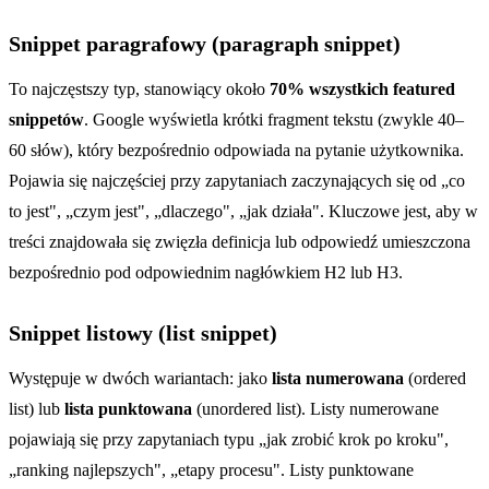
Snippet paragrafowy (paragraph snippet)
To najczęstszy typ, stanowiący około
70% wszystkich featured
snippetów
. Google wyświetla krótki fragment tekstu (zwykle 40–
60 słów), który bezpośrednio odpowiada na pytanie użytkownika.
Pojawia się najczęściej przy zapytaniach zaczynających się od „co
to jest", „czym jest", „dlaczego", „jak działa". Kluczowe jest, aby w
treści znajdowała się zwięzła definicja lub odpowiedź umieszczona
bezpośrednio pod odpowiednim nagłówkiem H2 lub H3.
Snippet listowy (list snippet)
Występuje w dwóch wariantach: jako
lista numerowana
(ordered
list) lub
lista punktowana
(unordered list). Listy numerowane
pojawiają się przy zapytaniach typu „jak zrobić krok po kroku",
„ranking najlepszych", „etapy procesu". Listy punktowane