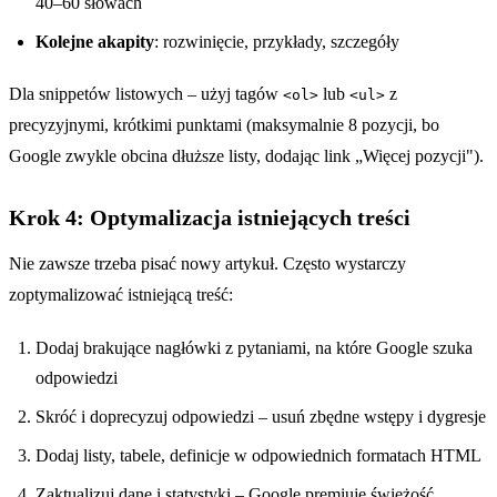
40–60 słowach
Kolejne akapity
: rozwinięcie, przykłady, szczegóły
Dla snippetów listowych – użyj tagów
lub
z
<ol>
<ul>
precyzyjnymi, krótkimi punktami (maksymalnie 8 pozycji, bo
Google zwykle obcina dłuższe listy, dodając link „Więcej pozycji").
Krok 4: Optymalizacja istniejących treści
Nie zawsze trzeba pisać nowy artykuł. Często wystarczy
zoptymalizować istniejącą treść:
Dodaj brakujące nagłówki z pytaniami, na które Google szuka
odpowiedzi
Skróć i doprecyzuj odpowiedzi – usuń zbędne wstępy i dygresje
Dodaj listy, tabele, definicje w odpowiednich formatach HTML
Zaktualizuj dane i statystyki – Google premiuje świeżość