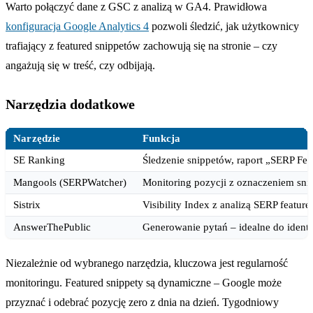
Warto połączyć dane z GSC z analizą w GA4. Prawidłowa
konfiguracja Google Analytics 4
pozwoli śledzić, jak użytkownicy
trafiający z featured snippetów zachowują się na stronie – czy
angażują się w treść, czy odbijają.
Narzędzia dodatkowe
Narzędzie
Funkcja
SE Ranking
Śledzenie snippetów, raport „SERP Fea
Mangools (SERPWatcher)
Monitoring pozycji z oznaczeniem sn
Sistrix
Visibility Index z analizą SERP feature
AnswerThePublic
Generowanie pytań – idealne do ident
Niezależnie od wybranego narzędzia, kluczowa jest regularność
monitoringu. Featured snippety są dynamiczne – Google może
przyznać i odebrać pozycję zero z dnia na dzień. Tygodniowy