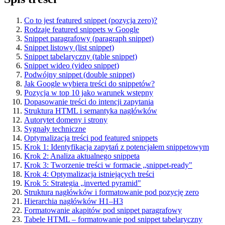
Co to jest featured snippet (pozycja zero)?
Rodzaje featured snippets w Google
Snippet paragrafowy (paragraph snippet)
Snippet listowy (list snippet)
Snippet tabelaryczny (table snippet)
Snippet wideo (video snippet)
Podwójny snippet (double snippet)
Jak Google wybiera treści do snippetów?
Pozycja w top 10 jako warunek wstępny
Dopasowanie treści do intencji zapytania
Struktura HTML i semantyka nagłówków
Autorytet domeny i strony
Sygnały techniczne
Optymalizacja treści pod featured snippets
Krok 1: Identyfikacja zapytań z potencjałem snippetowym
Krok 2: Analiza aktualnego snippeta
Krok 3: Tworzenie treści w formacie „snippet-ready"
Krok 4: Optymalizacja istniejących treści
Krok 5: Strategia „inverted pyramid"
Struktura nagłówków i formatowanie pod pozycję zero
Hierarchia nagłówków H1–H3
Formatowanie akapitów pod snippet paragrafowy
Tabele HTML – formatowanie pod snippet tabelaryczny