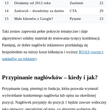
13
Działamy od 2012 roku
Zaufanie
22
14
Zadzwoń – doradzimy za darmo
CTA
29
15
Mało klientów z Google?
Pytanie
23
Taki zestaw zapewnia pełne pokrycie tematyczne i daje
algorytmowi solidny materiał do testowania tysięcy kombinacji.
Pamiętaj, że dobre nagłówki reklamowe przekładają się
bezpośrednio na niższy koszt kliknięcia i wyższy
ROAS (zwrot z
nakładów na reklamę)
.
Przypinanie nagłówków – kiedy i jak?
Przypinanie (ang.
pinning
) to funkcja, która pozwala wymusić
wyświetlanie konkretnego nagłówka lub opisu na określonej
pozycji. Nagłówek przypięty do pozycji 1 będzie zawsze widoczny
jako pierwszy, niezależnie od tego, co algorytm wybierze dla