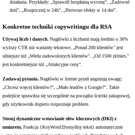
działania. Przykłady: „Sprawdź bezpłatną wycenę", „Zadzwoń
dziś", „Rozpocznij w 24h", „Pierwsze efekty w 14 dni".
Konkretne techniki copywritingu dla RSA
Używaj liczb i danych.
Nagłówki z liczbami mają średnio o 36%
wyższy CTR niż warianty tekstowe. „Ponad 200 klientów" jest
silniejsze niż „Wielu zadowolonych klientów". „Od 1500 zł/mies."
jest konkretniejsze niż „Atrakcyjne ceny".
Zadawaj pytania.
Nagłówki w formie pytań angażują uwagę:
„Chcesz więcej klientów?", „Mało leadów z Google?". Takie
podejście sprawdza się szczególnie na początku ścieżki zakupowej,
gdy użytkownik dopiero rozpoznaje problem.
Stosuj dynamiczne wstawianie słów kluczowych (DKI) z
umiarem.
Funkcja {KeyWord:Domyślny tekst} automatycznie