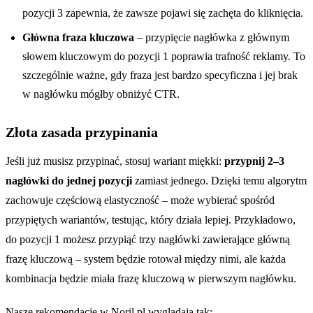
pozycji 3 zapewnia, że zawsze pojawi się zachęta do kliknięcia.
Główna fraza kluczowa
– przypięcie nagłówka z głównym
słowem kluczowym do pozycji 1 poprawia trafność reklamy. To
szczególnie ważne, gdy fraza jest bardzo specyficzna i jej brak
w nagłówku mógłby obniżyć CTR.
Złota zasada przypinania
Jeśli już musisz przypinać, stosuj wariant miękki:
przypnij 2–3
nagłówki do jednej pozycji
zamiast jednego. Dzięki temu algorytm
zachowuje częściową elastyczność – może wybierać spośród
przypiętych wariantów, testując, który działa lepiej. Przykładowo,
do pozycji 1 możesz przypiąć trzy nagłówki zawierające główną
frazę kluczową – system będzie rotował między nimi, ale każda
kombinacja będzie miała frazę kluczową w pierwszym nagłówku.
Nasze rekomendacje w Noril.pl wyglądają tak: