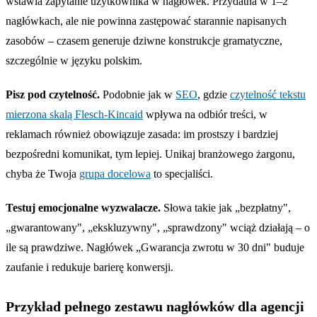
wstawia zapytanie użytkownika w nagłówek. Przydatna w 1–2
nagłówkach, ale nie powinna zastępować starannie napisanych
zasobów – czasem generuje dziwne konstrukcje gramatyczne,
szczególnie w języku polskim.
Pisz pod czytelność.
Podobnie jak w
SEO
, gdzie
czytelność tekstu
mierzona skalą Flesch-Kincaid
wpływa na odbiór treści, w
reklamach również obowiązuje zasada: im prostszy i bardziej
bezpośredni komunikat, tym lepiej. Unikaj branżowego żargonu,
chyba że Twoja
grupa docelowa
to specjaliści.
Testuj emocjonalne wyzwalacze.
Słowa takie jak „bezpłatny",
„gwarantowany", „ekskluzywny", „sprawdzony" wciąż działają – o
ile są prawdziwe. Nagłówek „Gwarancja zwrotu w 30 dni" buduje
zaufanie i redukuje barierę konwersji.
Przykład pełnego zestawu nagłówków dla agencji