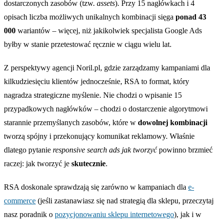
dostarczonych zasobów (tzw.
assets
). Przy 15 nagłówkach i 4
opisach liczba możliwych unikalnych kombinacji sięga
ponad 43
000
wariantów – więcej, niż jakikolwiek specjalista Google Ads
byłby w stanie przetestować ręcznie w ciągu wielu lat.
Z perspektywy agencji Noril.pl, gdzie zarządzamy kampaniami dla
kilkudziesięciu klientów jednocześnie, RSA to format, który
nagradza strategiczne myślenie. Nie chodzi o wpisanie 15
przypadkowych nagłówków – chodzi o dostarczenie algorytmowi
starannie przemyślanych zasobów, które w
dowolnej kombinacji
tworzą spójny i przekonujący komunikat reklamowy. Właśnie
dlatego pytanie
responsive search ads jak tworzyć
powinno brzmieć
raczej: jak tworzyć je
skutecznie
.
RSA doskonale sprawdzają się zarówno w kampaniach dla
e-
commerce
(jeśli zastanawiasz się nad strategią dla sklepu, przeczytaj
nasz poradnik o
pozycjonowaniu sklepu internetowego
), jak i w