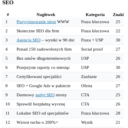
SEO
#
Nagłówek
Kategoria
Znaki
1
Pozycjonowanie stron
WWW
Fraza kluczowa
25
2
Skuteczne SEO dla firm
Fraza kluczowa
22
3
Agencja SEO
– wyniki w 90 dni
Fraza + USP
30
4
Ponad 150 zadowolonych firm
Social proof
27
5
Bez umów długoterminowych
USP
26
6
Przejrzyste raporty co miesiąc
USP
30
7
Certyfikowani specjaliści
Zaufanie
26
8
SEO + Google Ads w pakiecie
Oferta
27
9
Darmowy
audyt SEO
strony
CTA
25
10
Sprawdź bezpłatną wycenę
CTA
26
11
Lokalne SEO od specjalistów
Fraza kluczowa
28
12
Wzrost ruchu o 200%+
Wynik
21