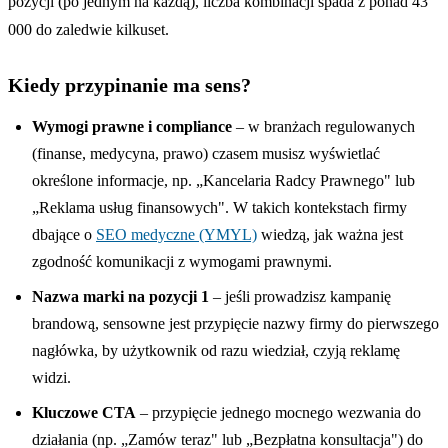
pozycji (po jednym na każdą), liczba kombinacji spada z ponad 43
000 do zaledwie kilkuset.
Kiedy przypinanie ma sens?
Wymogi prawne i compliance
– w branżach regulowanych
(finanse, medycyna, prawo) czasem musisz wyświetlać
określone informacje, np. „Kancelaria Radcy Prawnego" lub
„Reklama usług finansowych". W takich kontekstach firmy
dbające o
SEO medyczne (YMYL)
wiedzą, jak ważna jest
zgodność komunikacji z wymogami prawnymi.
Nazwa marki na pozycji 1
– jeśli prowadzisz kampanię
brandową, sensowne jest przypięcie nazwy firmy do pierwszego
nagłówka, by użytkownik od razu wiedział, czyją reklamę
widzi.
Kluczowe CTA
– przypięcie jednego mocnego wezwania do
działania (np. „Zamów teraz" lub „Bezpłatna konsultacja") do