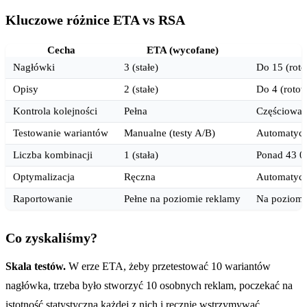
Kluczowe różnice ETA vs RSA
Cecha
ETA (wycofane)
Nagłówki
3 (stałe)
Do 15 (rot
Opisy
2 (stałe)
Do 4 (roto
Kontrola kolejności
Pełna
Częściowa (
Testowanie wariantów
Manualne (testy A/B)
Automatyc
Liczba kombinacji
1 (stała)
Ponad 43 0
Optymalizacja
Ręczna
Automatycz
Raportowanie
Pełne na poziomie reklamy
Na poziomi
Co zyskaliśmy?
Skala testów.
W erze ETA, żeby przetestować 10 wariantów
nagłówka, trzeba było stworzyć 10 osobnych reklam, poczekać na
istotność statystyczną każdej z nich i ręcznie wstrzymywać