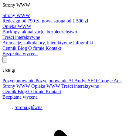
Strony WWW
Strony WWW
Redesign od 790 zł, nowa strona od 1 500 zł
Opieka WWW
Backupy, aktualizacje, bezpieczeństwo
Treści interaktywne
Animacje, kalkulatory, interaktywne infografiki
Cennik
Blog
O firmie
Kontakt
Bezpłatna wycena
Usługi
Pozycjonowanie
Pozycjonowanie AI
Audyt SEO
Google Ads
Strony WWW
Opieka WWW
Treści interaktywne
Cennik
Blog
O firmie
Kontakt
Bezpłatna wycena
Strona główna