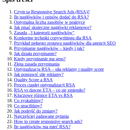
Czym są Responsive Search Ads (RSA)?
Ile nagłówków i opisów dodać do RSA?
Optymalna liczba zasobów w praktyce
Jak pisać skuteczne nagłówki reklamowe?
Zasada „3 kategorii nagłówków"
Konkretne techniki copywritingu dla RSA
Przykład pełnego zestawu nagłówków dla agencji SEO
Przypinanie nagłówków – kiedy i jak?
Jak działa przypinanie?
Kiedy przypinanie ma sens?
Złota zasada przypinania
Optymalizacja RSA – siła reklamy i quality score
Jak poprawić siłę reklamy?
Quality Score a RSA
Proces ciągłej optymalizacji RSA
RSA vs dawne ETA – co się zmieniło?
Kluczowe różnice ETA vs RSA
Co zyskaliśmy?
Co straciliśmy?
Jak podejść do zmiany?
Najczęściej zadawane pytania
How to create responsive search ads?
Ile nagłówków ma mieć RSA?