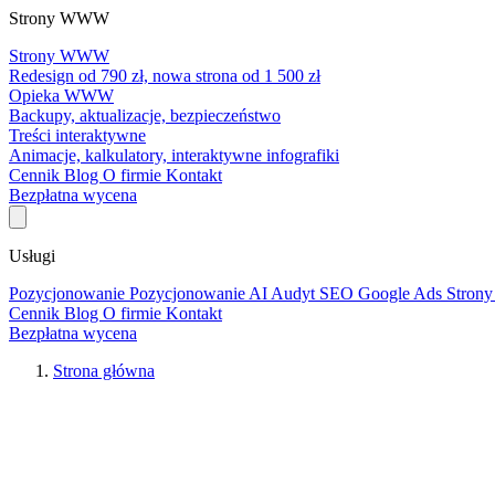
Strony WWW
Strony WWW
Redesign od 790 zł, nowa strona od 1 500 zł
Opieka WWW
Backupy, aktualizacje, bezpieczeństwo
Treści interaktywne
Animacje, kalkulatory, interaktywne infografiki
Cennik
Blog
O firmie
Kontakt
Bezpłatna wycena
Usługi
Pozycjonowanie
Pozycjonowanie AI
Audyt SEO
Google Ads
Stro
Cennik
Blog
O firmie
Kontakt
Bezpłatna wycena
Strona główna