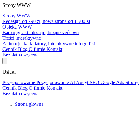
Strony WWW
Strony WWW
Redesign od 790 zł, nowa strona od 1 500 zł
Opieka WWW
Backupy, aktualizacje, bezpieczeństwo
Treści interaktywne
Animacje, kalkulatory, interaktywne infografiki
Cennik
Blog
O firmie
Kontakt
Bezpłatna wycena
Usługi
Pozycjonowanie
Pozycjonowanie AI
Audyt SEO
Google Ads
Stro
Cennik
Blog
O firmie
Kontakt
Bezpłatna wycena
Strona główna