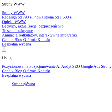
Strony WWW
Strony WWW
Redesign od 790 zł, nowa strona od 1 500 zł
Opieka WWW
Backupy, aktualizacje, bezpieczeństwo
Treści interaktywne
Animacje, kalkulatory, interaktywne infografiki
Cennik
Blog
O firmie
Kontakt
Bezpłatna wycena
Usługi
Pozycjonowanie
Pozycjonowanie AI
Audyt SEO
Google Ads
Stro
Cennik
Blog
O firmie
Kontakt
Bezpłatna wycena
Strona główna