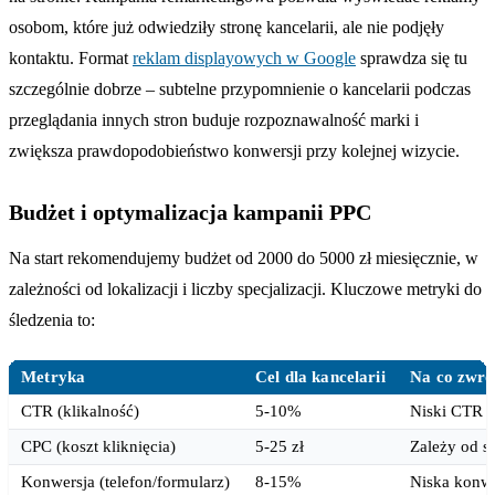
osobom, które już odwiedziły stronę kancelarii, ale nie podjęły
kontaktu. Format
reklam displayowych w Google
sprawdza się tu
szczególnie dobrze – subtelne przypomnienie o kancelarii podczas
przeglądania innych stron buduje rozpoznawalność marki i
zwiększa prawdopodobieństwo konwersji przy kolejnej wizycie.
Budżet i optymalizacja kampanii PPC
Na start rekomendujemy budżet od 2000 do 5000 zł miesięcznie, w
zależności od lokalizacji i liczby specjalizacji. Kluczowe metryki do
śledzenia to:
Metryka
Cel dla kancelarii
Na co zwró
CTR (klikalność)
5-10%
Niski CTR =
CPC (koszt kliknięcia)
5-25 zł
Zależy od spe
Konwersja (telefon/formularz)
8-15%
Niska konwe