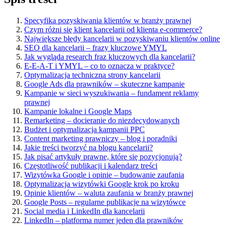
Specyfika pozyskiwania klientów w branży prawnej
Czym różni się klient kancelarii od klienta e-commerce?
Największe błędy kancelarii w pozyskiwaniu klientów online
SEO dla kancelarii – frazy kluczowe YMYL
Jak wygląda research fraz kluczowych dla kancelarii?
E-E-A-T i YMYL – co to oznacza w praktyce?
Optymalizacja techniczna strony kancelarii
Google Ads dla prawników – skuteczne kampanie
Kampanie w sieci wyszukiwania – fundament reklamy
prawnej
Kampanie lokalne i Google Maps
Remarketing – docieranie do niezdecydowanych
Budżet i optymalizacja kampanii PPC
Content marketing prawniczy – blog i poradniki
Jakie treści tworzyć na blogu kancelarii?
Jak pisać artykuły prawne, które się pozycjonują?
Częstotliwość publikacji i kalendarz treści
Wizytówka Google i opinie – budowanie zaufania
Optymalizacja wizytówki Google krok po kroku
Opinie klientów – waluta zaufania w branży prawnej
Google Posts – regularne publikacje na wizytówce
Social media i LinkedIn dla kancelarii
LinkedIn – platforma numer jeden dla prawników