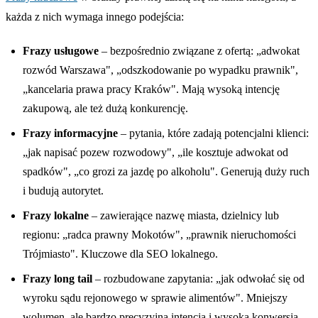
każda z nich wymaga innego podejścia:
Frazy usługowe
– bezpośrednio związane z ofertą: „adwokat
rozwód Warszawa", „odszkodowanie po wypadku prawnik",
„kancelaria prawa pracy Kraków". Mają wysoką intencję
zakupową, ale też dużą konkurencję.
Frazy informacyjne
– pytania, które zadają potencjalni klienci:
„jak napisać pozew rozwodowy", „ile kosztuje adwokat od
spadków", „co grozi za jazdę po alkoholu". Generują duży ruch
i budują autorytet.
Frazy lokalne
– zawierające nazwę miasta, dzielnicy lub
regionu: „radca prawny Mokotów", „prawnik nieruchomości
Trójmiasto". Kluczowe dla SEO lokalnego.
Frazy long tail
– rozbudowane zapytania: „jak odwołać się od
wyroku sądu rejonowego w sprawie alimentów". Mniejszy
wolumen, ale bardzo precyzyjna intencja i wysoka konwersja.