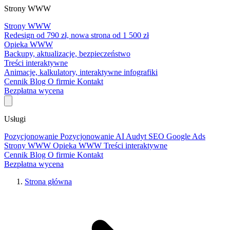
Strony WWW
Strony WWW
Redesign od 790 zł, nowa strona od 1 500 zł
Opieka WWW
Backupy, aktualizacje, bezpieczeństwo
Treści interaktywne
Animacje, kalkulatory, interaktywne infografiki
Cennik
Blog
O firmie
Kontakt
Bezpłatna wycena
Usługi
Pozycjonowanie
Pozycjonowanie AI
Audyt SEO
Google Ads
Strony WWW
Opieka WWW
Treści interaktywne
Cennik
Blog
O firmie
Kontakt
Bezpłatna wycena
Strona główna