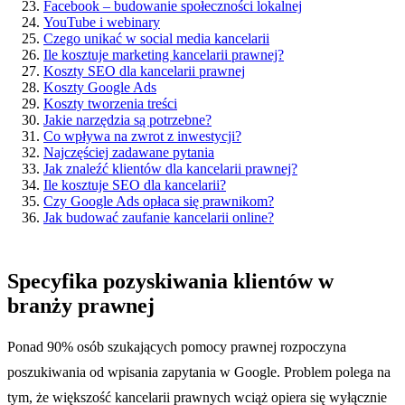
Facebook – budowanie społeczności lokalnej
YouTube i webinary
Czego unikać w social media kancelarii
Ile kosztuje marketing kancelarii prawnej?
Koszty SEO dla kancelarii prawnej
Koszty Google Ads
Koszty tworzenia treści
Jakie narzędzia są potrzebne?
Co wpływa na zwrot z inwestycji?
Najczęściej zadawane pytania
Jak znaleźć klientów dla kancelarii prawnej?
Ile kosztuje SEO dla kancelarii?
Czy Google Ads opłaca się prawnikom?
Jak budować zaufanie kancelarii online?
Specyfika pozyskiwania klientów w
branży prawnej
Ponad 90% osób szukających pomocy prawnej rozpoczyna
poszukiwania od wpisania zapytania w Google. Problem polega na
tym, że większość kancelarii prawnych wciąż opiera się wyłącznie