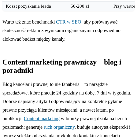
Koszt pozyskania leada
50-200 zł
Przy wartoś
Warto też znać benchmarki
CTR w SEO
, aby porównywać
skuteczność reklam z wynikami organicznymi i odpowiednio
alokować budżet między kanały.
Content marketing prawniczy – blog i
poradniki
Blog kancelarii prawnej to nie fanaberia – to narzędzie
sprzedażowe, które pracuje 24 godziny na dobę, 7 dni w tygodniu.
Dobrze napisany artykuł odpowiadający na konkretne pytanie
prawne przyciąga klientów miesiącami, a nawet latami po
publikacji.
Content marketing
w branży prawnej działa na trzech
poziomach: generuje
ruch organiczny
, buduje autorytet ekspercki i
tworzy ścieżkę od czytania artykułu do kontaktu z kancelarią.