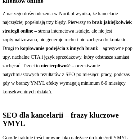
klientów online
Z naszego doświadczenia w Noril.pl wynika, że kancelarie
najczęściej popełniają trzy błędy. Pierwszy to
brak jakiejkolwiek
strategii online
– strona internetowa istnieje, ale nie jest
zoptymalizowana, nie generuje ruchu i nie zachęca do kontaktu.
Drugi to
kopiowanie podejścia z innych branż
– agresywne pop-
upy, nachalne CTA i język sprzedażowy, który odstrasza zamiast
zachęcać. Trzeci to
niecierpliwość
– oczekiwanie
natychmiastowych rezultatów z SEO po miesiącu pracy, podczas
gdy w branży YMYL efekty wymagają minimum 6-9 miesięcy
konsekwentnych działań.
SEO dla kancelarii – frazy kluczowe
YMYL
Google traktuje treści prawne jako należące do kategorii YMYL