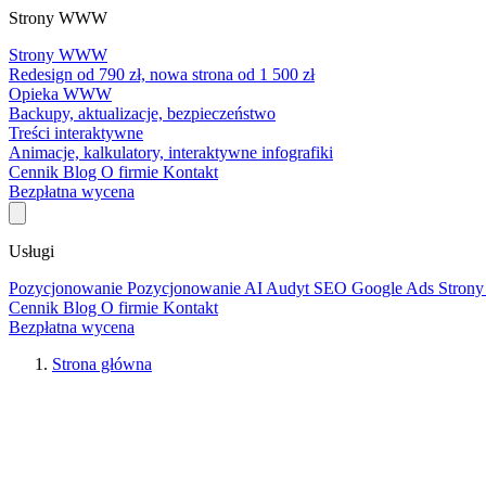
Strony WWW
Strony WWW
Redesign od 790 zł, nowa strona od 1 500 zł
Opieka WWW
Backupy, aktualizacje, bezpieczeństwo
Treści interaktywne
Animacje, kalkulatory, interaktywne infografiki
Cennik
Blog
O firmie
Kontakt
Bezpłatna wycena
Usługi
Pozycjonowanie
Pozycjonowanie AI
Audyt SEO
Google Ads
Stro
Cennik
Blog
O firmie
Kontakt
Bezpłatna wycena
Strona główna