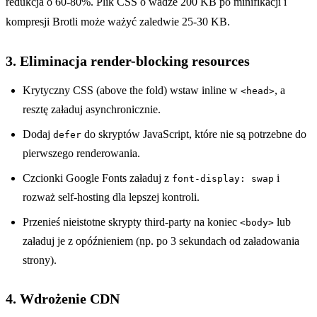
redukcja o 60-80%. Plik CSS o wadze 200 KB po minifikacji i
kompresji Brotli może ważyć zaledwie 25-30 KB.
3. Eliminacja render-blocking resources
Krytyczny CSS (above the fold) wstaw inline w
, a
<head>
resztę załaduj asynchronicznie.
Dodaj
do skryptów JavaScript, które nie są potrzebne do
defer
pierwszego renderowania.
Czcionki Google Fonts załaduj z
i
font-display: swap
rozważ self-hosting dla lepszej kontroli.
Przenieś nieistotne skrypty third-party na koniec
lub
<body>
załaduj je z opóźnieniem (np. po 3 sekundach od załadowania
strony).
4. Wdrożenie CDN