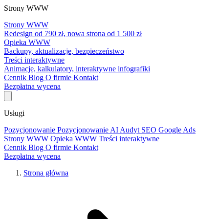
Strony WWW
Strony WWW
Redesign od 790 zł, nowa strona od 1 500 zł
Opieka WWW
Backupy, aktualizacje, bezpieczeństwo
Treści interaktywne
Animacje, kalkulatory, interaktywne infografiki
Cennik
Blog
O firmie
Kontakt
Bezpłatna wycena
Usługi
Pozycjonowanie
Pozycjonowanie AI
Audyt SEO
Google Ads
Strony WWW
Opieka WWW
Treści interaktywne
Cennik
Blog
O firmie
Kontakt
Bezpłatna wycena
Strona główna