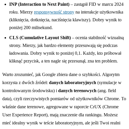
INP (Interaction to Next Paint)
– zastąpił FID w marcu 2024
roku. Mierzy
responsywność strony
na interakcje użytkownika
(kliknięcia, dotknięcia, naciśnięcia klawiszy). Dobry wynik to
poniżej 200 milisekund.
CLS (Cumulative Layout Shift)
– ocenia stabilność wizualną
strony. Mierzy, jak bardzo elementy przesuwają się podczas
ładowania. Dobry wynik to poniżej 0,1. Każdy, kto próbował
kliknąć przycisk, a ten nagle się przesunął, zna ten problem.
Warto zrozumieć, jak Google zbiera dane o szybkości. Algorytm
korzysta z dwóch źródeł:
danych laboratoryjnych
(symulacje w
kontrolowanym środowisku) i
danych terenowych
(ang. field
data), czyli rzeczywistych pomiarów od użytkowników Chrome. To
właśnie dane terenowe, agregowane w raporcie CrUX (Chrome
User Experience Report), mają znaczenie dla rankingu. Możesz
mieć idealny wynik w teście laboratoryjnym, ale jeśli Twoi realni