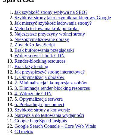
Jak szybkość strony wpływa na SEO?
Szybkość strony jako czynnik rankingowy Google
Jak mierzyć szybkość ładowania strony?
Metoda testowania krok po kroku
Najczęstsze przyczyny wolnej strony
Niezoptymalizowane obrazy
Zbyt dużo JavaScript
Brak buforowania przeglądarki
Wolny serwer i brak CDN
Render-blocking resources
Brak lazy loading
Jak przyspieszyć stronę internetową?
1. Optymalizacja obrazów
2. Minimalizacja i kompresja zasobów
3. Eliminacja render-blocking resources
4. Wdrożenie CDN
5. Optymalizacja serwera
6. Preloading i preconnect
Szybkość strony a konwersje
Narzędzia do testowania wydajności
Google PageSpeed Insights
Google Search Console – Core Web Vitals
GTmetrix