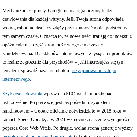
Mechanizm jest prosty. Googlebot ma ograniczony budżet
crawlowania dla każdej witryny. Jeśli Twoja strona odpowiada
wolno, robot indeksujący zdąży przeskanować mniej podstron w
tym samym czasie. Oznacza to, że nowe treści trafiają do indeksu z
opóźnieniem, a część stron może w ogóle nie zostać
zaindeksowana. Dla sklepów internetowych z tysiącami produktów
to realne zagrożenie dla przychodów – jeśli interesujesz się tym
tematem, sprawdź nasz poradnik o
pozycjonowaniu sklepu
internetowego
.
Szybkość ładowania
wpływa na SEO na kilku poziomach
jednocześnie. Po pierwsze, jest bezpośrednim sygnałem
rankingowym – Google oficjalnie potwierdził to w 2018 roku w
ramach Speed Update, a w 2021 wzmocnił znaczenie wydajności
poprzez Core Web Vitals. Po drugie, wolna strona generuje wyższy
współczynnik odrzuceń
(
bounce rate
) i krótszy czas sesji, co