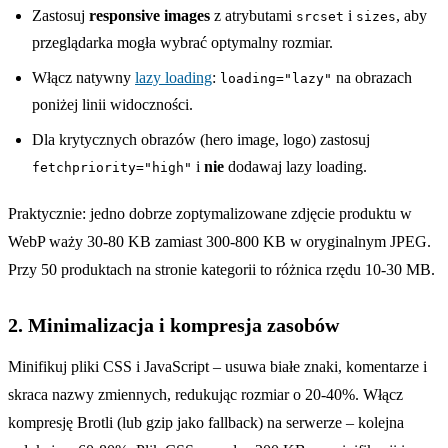
Zastosuj
responsive images
z atrybutami
i
, aby
srcset
sizes
przeglądarka mogła wybrać optymalny rozmiar.
Włącz natywny
lazy loading
:
na obrazach
loading="lazy"
poniżej linii widoczności.
Dla krytycznych obrazów (hero image, logo) zastosuj
i
nie
dodawaj lazy loading.
fetchpriority="high"
Praktycznie: jedno dobrze zoptymalizowane zdjęcie produktu w
WebP waży 30-80 KB zamiast 300-800 KB w oryginalnym JPEG.
Przy 50 produktach na stronie kategorii to różnica rzędu 10-30 MB.
2. Minimalizacja i kompresja zasobów
Minifikuj pliki CSS i JavaScript – usuwa białe znaki, komentarze i
skraca nazwy zmiennych, redukując rozmiar o 20-40%. Włącz
kompresję Brotli (lub gzip jako fallback) na serwerze – kolejna