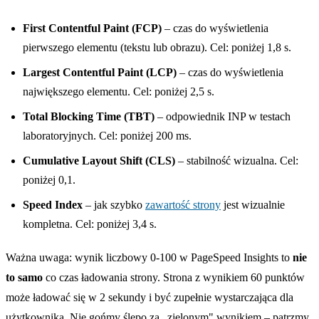
First Contentful Paint (FCP)
– czas do wyświetlenia
pierwszego elementu (tekstu lub obrazu). Cel: poniżej 1,8 s.
Largest Contentful Paint (LCP)
– czas do wyświetlenia
największego elementu. Cel: poniżej 2,5 s.
Total Blocking Time (TBT)
– odpowiednik INP w testach
laboratoryjnych. Cel: poniżej 200 ms.
Cumulative Layout Shift (CLS)
– stabilność wizualna. Cel:
poniżej 0,1.
Speed Index
– jak szybko
zawartość strony
jest wizualnie
kompletna. Cel: poniżej 3,4 s.
Ważna uwaga: wynik liczbowy 0-100 w PageSpeed Insights to
nie
to samo
co czas ładowania strony. Strona z wynikiem 60 punktów
może ładować się w 2 sekundy i być zupełnie wystarczająca dla
użytkownika. Nie gońmy ślepo za „zielonym" wynikiem – patrzmy