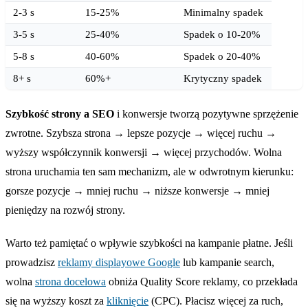
2-3 s
15-25%
Minimalny spadek
3-5 s
25-40%
Spadek o 10-20%
5-8 s
40-60%
Spadek o 20-40%
8+ s
60%+
Krytyczny spadek
Szybkość strony a SEO
i konwersje tworzą pozytywne sprzężenie
zwrotne. Szybsza strona → lepsze pozycje → więcej ruchu →
wyższy współczynnik konwersji → więcej przychodów. Wolna
strona uruchamia ten sam mechanizm, ale w odwrotnym kierunku:
gorsze pozycje → mniej ruchu → niższe konwersje → mniej
pieniędzy na rozwój strony.
Warto też pamiętać o wpływie szybkości na kampanie płatne. Jeśli
prowadzisz
reklamy displayowe Google
lub kampanie search,
wolna
strona docelowa
obniża Quality Score reklamy, co przekłada
się na wyższy koszt za
kliknięcie
(CPC). Płacisz więcej za ruch,