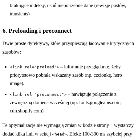
brakujące indeksy, usuń niepotrzebne dane (rewizje postów,
transients).
6. Preloading i preconnect
Dwie proste dyrektywy, które przyspieszają ładowanie krytycznych
zasobów:
– informuje przeglądarkę, żeby
<link rel="preload">
priorytetowo pobrała wskazany zasób (np. czcionkę, hero
image).
– nawiązuje połączenie z
<link rel="preconnect">
zewnętrzną domeną wcześniej (np. fonts.googleapis.com,
cdn.shopify.com).
Te optymalizacje nie wymagają zmian w kodzie strony – wystarczy
dodać kilka linii w sekcji
. Efekt: 100-300 ms szybciej przy
<head>