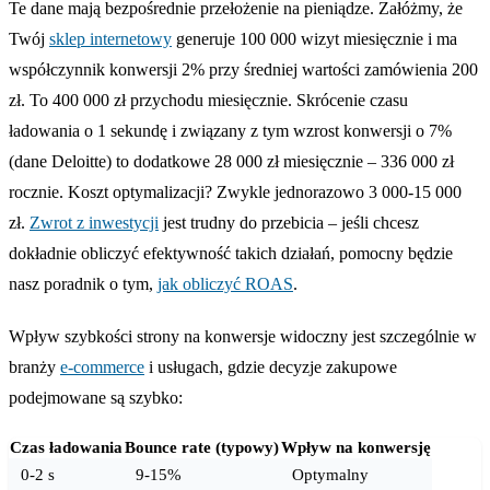
Te dane mają bezpośrednie przełożenie na pieniądze. Załóżmy, że
Twój
sklep internetowy
generuje 100 000 wizyt miesięcznie i ma
współczynnik konwersji 2% przy średniej wartości zamówienia 200
zł. To 400 000 zł przychodu miesięcznie. Skrócenie czasu
ładowania o 1 sekundę i związany z tym wzrost konwersji o 7%
(dane Deloitte) to dodatkowe 28 000 zł miesięcznie – 336 000 zł
rocznie. Koszt optymalizacji? Zwykle jednorazowo 3 000-15 000
zł.
Zwrot z inwestycji
jest trudny do przebicia – jeśli chcesz
dokładnie obliczyć efektywność takich działań, pomocny będzie
nasz poradnik o tym,
jak obliczyć ROAS
.
Wpływ szybkości strony na konwersje widoczny jest szczególnie w
branży
e-commerce
i usługach, gdzie decyzje zakupowe
podejmowane są szybko:
Czas ładowania
Bounce rate (typowy)
Wpływ na konwersję
0-2 s
9-15%
Optymalny