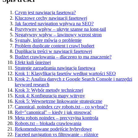
Czym jest nawigacja fasetowa?
Kluczowe cechy nawigacji fasetowej
Jak faceted navigation wpływa na SEO?
Pozytywny wpływ – ukryte szanse na long-tail
Negatywny wpływ – lawinowy wzrost stron
Sygnały, które mówią o problemie
Problem duplicate content i crawl budget
Duplikacja treści w nawigacji fasetowej
Budżet crawlowania – dlaczego to ma znaczenie?
Efekt kuli śnieżnej
Strategie zarządzania nawigacją fasetową
Krok 1: Klasyfikacja fasetów według wartości SEO
Krok 2: Analiza danych z Google Search Console i narzędzi
keyword research
Krok 3: Wybór metody technicznej
Krok 4: Konfiguracja mapy witryny
Krok 5: Wewnętrzne linkowanie strategiczne
Canonical, noindex czy robots.txt – co wybrać?
Rel="canonical" – kiedy i jak stosować
Meta robots noindex – precyzyjna kontrola
Robots.txt – blokada crawlowania
Rekomendowane podejście hybrydowe
Faceted navigation vs filtrowanie – różnice