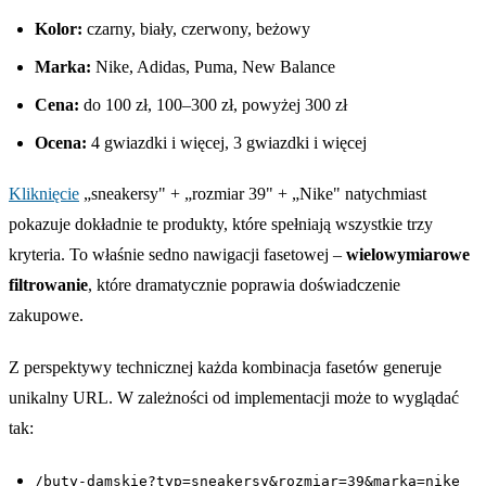
Kolor:
czarny, biały, czerwony, beżowy
Marka:
Nike, Adidas, Puma, New Balance
Cena:
do 100 zł, 100–300 zł, powyżej 300 zł
Ocena:
4 gwiazdki i więcej, 3 gwiazdki i więcej
Kliknięcie
„sneakersy" + „rozmiar 39" + „Nike" natychmiast
pokazuje dokładnie te produkty, które spełniają wszystkie trzy
kryteria. To właśnie sedno nawigacji fasetowej –
wielowymiarowe
filtrowanie
, które dramatycznie poprawia doświadczenie
zakupowe.
Z perspektywy technicznej każda kombinacja fasetów generuje
unikalny URL. W zależności od implementacji może to wyglądać
tak:
/buty-damskie?typ=sneakersy&rozmiar=39&marka=nike