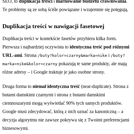
SEO, to
duplikacja treści
i
marnowanie budżetu crawlowania
.
Te problemy są ze sobą ściśle powiązane i wzajemnie się potęgują.
Duplikacja treści w nawigacji fasetowej
Duplikacja treści w kontekście fasetów przybiera kilka form.
Pierwsza i najbardziej oczywista to
identyczna treść pod różnymi
URL-ami
. Strona
i
/buty?kolor=czarny&marka=nike
/buty?
pokazują te same produkty, ale mają
marka=nike&kolor=czarny
różne adresy – i Google traktuje je jako osobne strony.
Druga forma to
niemal identyczna treść
(near-duplicate). Strona z
butami damskimi czarnymi i strona z butami damskimi
ciemnoszarymi mogą wyświetlać 90% tych samych produktów.
Google musi zdecydować, którą z nich uznać za kanoniczną – a
decyzja algorytmu nie zawsze pokrywa się z Twoimi preferencjami
biznesowymi.