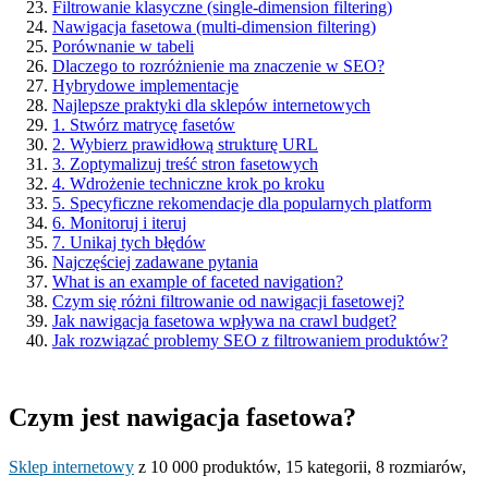
Filtrowanie klasyczne (single-dimension filtering)
Nawigacja fasetowa (multi-dimension filtering)
Porównanie w tabeli
Dlaczego to rozróżnienie ma znaczenie w SEO?
Hybrydowe implementacje
Najlepsze praktyki dla sklepów internetowych
1. Stwórz matrycę fasetów
2. Wybierz prawidłową strukturę URL
3. Zoptymalizuj treść stron fasetowych
4. Wdrożenie techniczne krok po kroku
5. Specyficzne rekomendacje dla popularnych platform
6. Monitoruj i iteruj
7. Unikaj tych błędów
Najczęściej zadawane pytania
What is an example of faceted navigation?
Czym się różni filtrowanie od nawigacji fasetowej?
Jak nawigacja fasetowa wpływa na crawl budget?
Jak rozwiązać problemy SEO z filtrowaniem produktów?
Czym jest nawigacja fasetowa?
Sklep internetowy
z 10 000 produktów, 15 kategorii, 8 rozmiarów,