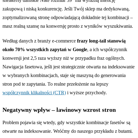
sneakersy damskie Nike rozmiar 39" ma wyraźną intencję
zakupową i niską konkurencję. Jeśli Twój sklep ma dedykowaną,
zoptymalizowaną stronę odpowiadającą dokładnie tej kombinacji –
masz realną szansę na konwersję prosto z wyników wyszukiwania.
Według danych z branży e-commerce
frazy long-tail stanowią
około 70% wszystkich zapytań w Google
, a ich współczynnik
konwersji jest 2,5 raza wyższy niż w przypadku fraz ogólnych.
Nawigacja fasetowa, jeśli jest strategicznie otwarta na indeksowanie
w wybranych kombinacjach, staje się maszyną do generowania
stron pod te zapytania. To realne przełożenie na lepszy
współczynnik klikalności (CTR)
i wyższe przychody.
Negatywny wpływ – lawinowy wzrost stron
Problem pojawia się wtedy, gdy wszystkie kombinacje fasetów są
otwarte na indeksowanie. Wróćmy do naszego przykładu z butami.