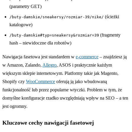
(parametry GET)
(ścieżki
/buty-damskie/sneakersy/rozmiar-39/nike/
katalogowe)
(fragmenty
/buty-damskie#typ=sneakersy&rozmiar=39
hash – niewidoczne dla robotów)
Nawigacja fasetowa jest standardem w
e-commerce
– znajdziesz ją
w Amazon, Zalando,
Allegro
, ASOS i praktycznie każdym
większym sklepie internetowym. Platformy takie jak Magento,
Shopify czy
WooCommerce
oferują ją jako wbudowaną
funkcjonalność lub przez popularne wtyczki. Problem w tym, że
domyślne konfiguracje rzadko uwzględniają wpływ na SEO – a ten
jest ogromny.
Kluczowe cechy nawigacji fasetowej