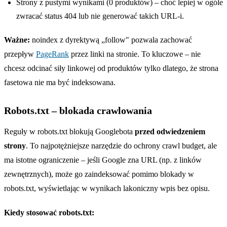
Strony z pustymi wynikami (0 produktów) – choć lepiej w ogóle
zwracać status 404 lub nie generować takich URL-i.
Ważne:
noindex z dyrektywą „follow" pozwala zachować
przepływ
PageRank
przez linki na stronie. To kluczowe – nie
chcesz odcinać siły linkowej od produktów tylko dlatego, że strona
fasetowa nie ma być indeksowana.
Robots.txt – blokada crawlowania
Reguły w robots.txt blokują Googlebota
przed odwiedzeniem
strony
. To najpotężniejsze narzędzie do ochrony crawl budget, ale
ma istotne ograniczenie – jeśli Google zna URL (np. z linków
zewnętrznych), może go zaindeksować pomimo blokady w
robots.txt, wyświetlając w wynikach lakoniczny wpis bez opisu.
Kiedy stosować robots.txt: