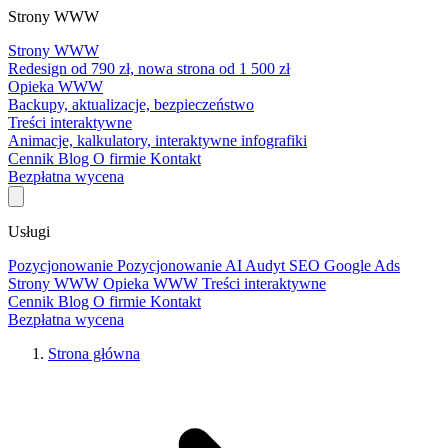
Strony WWW
Strony WWW
Redesign od 790 zł, nowa strona od 1 500 zł
Opieka WWW
Backupy, aktualizacje, bezpieczeństwo
Treści interaktywne
Animacje, kalkulatory, interaktywne infografiki
Cennik
Blog
O firmie
Kontakt
Bezpłatna wycena
Usługi
Pozycjonowanie
Pozycjonowanie AI
Audyt SEO
Google Ads
Strony WWW
Opieka WWW
Treści interaktywne
Cennik
Blog
O firmie
Kontakt
Bezpłatna wycena
Strona główna