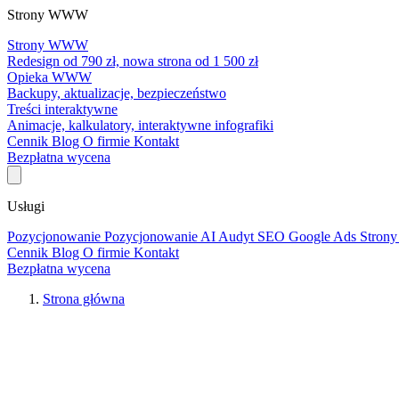
Strony WWW
Strony WWW
Redesign od 790 zł, nowa strona od 1 500 zł
Opieka WWW
Backupy, aktualizacje, bezpieczeństwo
Treści interaktywne
Animacje, kalkulatory, interaktywne infografiki
Cennik
Blog
O firmie
Kontakt
Bezpłatna wycena
Usługi
Pozycjonowanie
Pozycjonowanie AI
Audyt SEO
Google Ads
Stro
Cennik
Blog
O firmie
Kontakt
Bezpłatna wycena
Strona główna